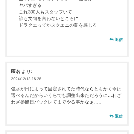
ヤバすぎる
これ300人もスタッフいて
誰も文句を言わないところに
ドラクエってかスクエニの闇を感じる
返信
匿名
より:
2024/12/13 16:28
強さが日によって固定されてた時代ならともかく今は
選べるんだからいくらでも調整出来ただろうに…わざ
わざ参観日バックレてまでやる事かなぁ……
返信