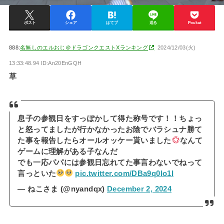
ポスト
シェア
はてブ
送る
Pocket
888:
名無しのエルおじ＠ドラゴンクエストXランキング
2024/12/03(火)
13:33:48.94 ID:An20EnGQH
草
息子の参観日をすっぽかして得た称号です！！ちょっ
と怒ってましたが行かなかったお陰でバラシュナ勝て
た事を報告したらオールオッケー貰いました
なんて
ゲームに理解がある子なんだ
でも一応パパには参観日忘れてた事言わないでねって
言っといた
pic.twitter.com/DBa9q0lo1I
— ねこさま (@nyandqx)
December 2, 2024