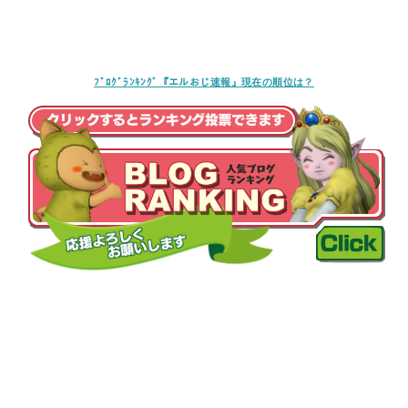
ﾌﾞﾛｸﾞﾗﾝｷﾝｸﾞ『エルおじ速報』現在の順位は？