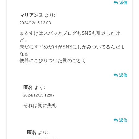
返信
マリアンヌ
より:
2024/12/15 12:03
まるすけはスパッとブログもSNSも引退したけ
ど、
未だにすずめだけがSNSにしがみついてるんだよ
なぁ
便器にこびりついた糞のごとく
返信
匿名
より:
2024/12/15 12:07
それは糞に失礼
返信
匿名
より: