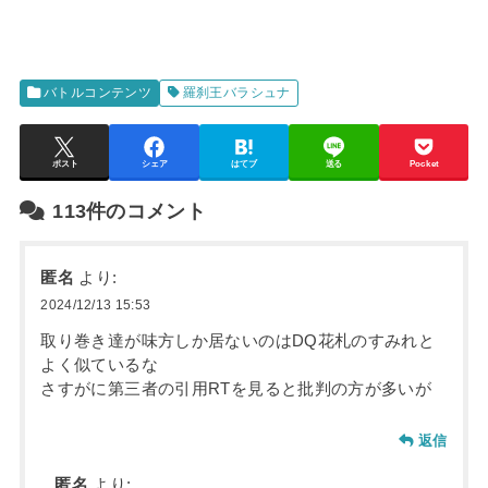
バトルコンテンツ
羅刹王バラシュナ
ポスト
シェア
はてブ
送る
Pocket
113件のコメント
匿名
より:
2024/12/13 15:53
取り巻き達が味方しか居ないのはDQ花札のすみれと
よく似ているな
さすがに第三者の引用RTを見ると批判の方が多いが
返信
匿名
より: