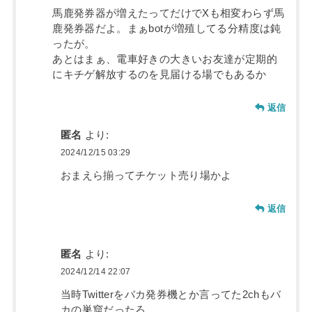
馬鹿発券器が増えたってだけでXも相変わらず馬
鹿発券器だよ。まぁbotが増殖してる分精度は鈍
ったが。
あとはまぁ、電車好きの大きいお友達が定期的
にキチゲ解放するのを見届ける場でもあるか
返信
匿名
より:
2024/12/15 03:29
おまえら揃ってチケット売り場かよ
返信
匿名
より:
2024/12/14 22:07
当時Twitterをバカ発券機とか言ってた2chもバ
カの巣窟だったろ