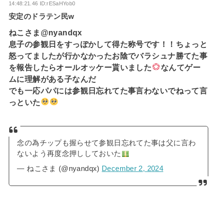
14:48:21.46 ID:rESaHYob0
安定のドラテン民w
ねこさま@nyandqx
息子の参観日をすっぽかして得た称号です！！ちょっと
怒ってましたが行かなかったお陰でバラシュナ勝てた事
を報告したらオールオッケー貰いました
なんてゲー
ムに理解がある子なんだ
でも一応パパには参観日忘れてた事言わないでねって言
っといた
念の為チップも握らせて参観日忘れてた事は父に言わ
ないよう再度念押ししておいた
— ねこさま (@nyandqx)
December 2, 2024