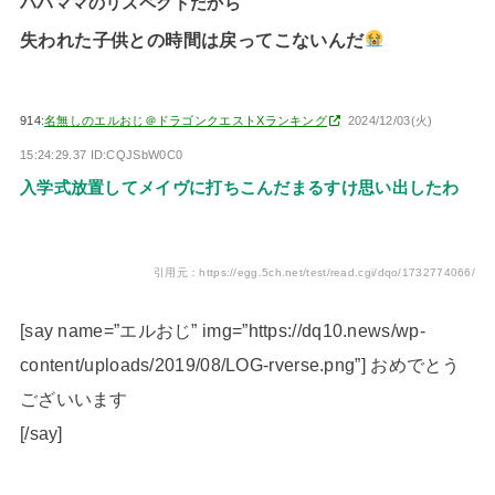
パパママのリスペクトだから
失われた子供との時間は戻ってこないんだ
914:
名無しのエルおじ＠ドラゴンクエストXランキング
2024/12/03(火)
15:24:29.37 ID:CQJSbW0C0
入学式放置してメイヴに打ちこんだまるすけ思い出したわ
引用元：https://egg.5ch.net/test/read.cgi/dqo/1732774066/
[say name=”エルおじ” img=”https://dq10.news/wp-
content/uploads/2019/08/LOG-rverse.png”] おめでとう
ございいます
[/say]