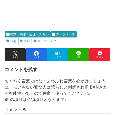
職業・装備・宝珠・スキル
データベース
装備
防具
スーパースター
ポスト
シェア
はてブ
送る
Pocket
コメントを残す
ちくちく言葉ではなくふわふわ言葉を心がけましょう。
ユーモアもない変な人は荒らしと判断されIP BANされ
る可能性があるので仲良く使ってくださいね。
※
の項目は必須項目となります。
コメント
※