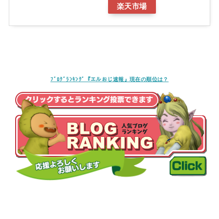
楽天市場
ﾌﾞﾛｸﾞﾗﾝｷﾝｸﾞ『エルおじ速報』現在の順位は？