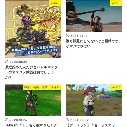
ver6.2
ver8.0
2026.07.12
誰も話題にしてないけど棍武サポ
がマジでやばい
2022.08.14
最近始めたんだけどバトルマスタ
ーのオススメ武器は何でしょう
か？
職業・装備・宝珠・スキル
ver6.4
2020.10.23
2023.02.22
Takashi「ミラもろ強すぎた！ナー
【ブーメラン】「セーラスエッ