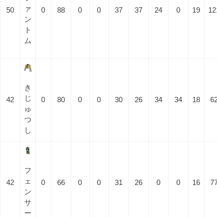
ァ
50
0
88
0
0
37
37
24
0
19
12
ン
ト
ム
き
じ
42
0
80
0
0
30
26
34
34
18
6
ゅ
つ
し
フ
ェ
42
0
66
0
0
31
26
0
0
16
7
ン
サ
ー