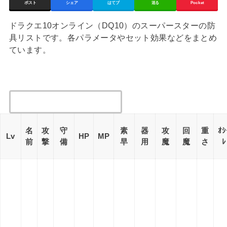
ポスト
シェア
はてブ
送る
Pocket
ドラクエ10オンライン（DQ10）のスーパースターの防
具リストです。各パラメータやセット効果などをまとめ
ています。
名
攻
守
素
器
攻
回
重
ｵｼ
Lv
HP
MP
前
撃
備
早
用
魔
魔
さ
ﾚ