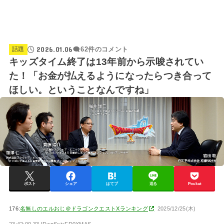
2026.01.06
話題
62件のコメント
キッズタイム終了は13年前から示唆されてい
た！「お金が払えるようになったらつき合って
ほしい。ということなんですね」
ポスト
シェア
はてブ
送る
Pocket
176:
名無しのエルおじ＠ドラゴンクエストXランキング
2025/12/25(木)
23:42:00.33 ID:rnSxivFD0XMAS