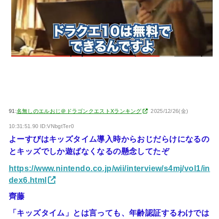
91:
名無しのエルおじ＠ドラゴンクエストXランキング
2025/12/26(金)
10:31:51.90 ID:VNbgtTer0
よーすぴはキッズタイム導入時からおじだらけになるの
とキッズでしか遊ばなくなるの懸念してたぞ
https://www.nintendo.co.jp/wii/interview/s4mj/vol1/in
dex6.html
齊藤
「キッズタイム」とは言っても、年齢認証するわけでは