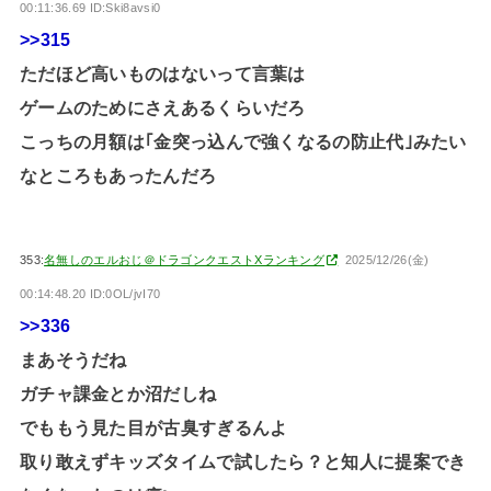
00:11:36.69 ID:Ski8avsi0
>>315
ただほど高いものはないって言葉は
ゲームのためにさえあるくらいだろ
こっちの月額は｢金突っ込んで強くなるの防止代｣みたい
なところもあったんだろ
353:
名無しのエルおじ＠ドラゴンクエストXランキング
2025/12/26(金)
00:14:48.20 ID:0OL/jvI70
>>336
まあそうだね
ガチャ課金とか沼だしね
でももう見た目が古臭すぎるんよ
取り敢えずキッズタイムで試したら？と知人に提案でき