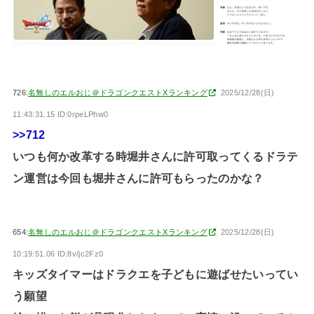
726:
名無しのエルおじ＠ドラゴンクエストXランキング
2025/12/28(日)
11:43:31.15 ID:0rpeLPhw0
>>712
いつも何か改革する時堀井さんに許可取ってくるドラテ
ン運営は今回も堀井さんに許可もらったのかな？
654:
名無しのエルおじ＠ドラゴンクエストXランキング
2025/12/28(日)
10:19:51.06 ID:8v/jc2Fz0
キッズタイマーはドラクエを子どもに遊ばせたいってい
う願望