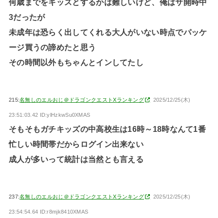
何歳までをキッズとするかは難しいけど、俺はサ開時中
3だったが
未成年は恐らく出してくれる大人がいない時点でパッケ
ージ買うの諦めたと思う
その時間以外もちゃんとインしてたし
215:
名無しのエルおじ＠ドラゴンクエストXランキング
2025/12/25(木)
23:51:03.42 ID:ylHzkwSu0XMAS
そもそもガチキッズの中高校生は16時～18時なんて1番
忙しい時間帯だからログイン出来ない
成人が多いって統計は当然とも言える
237:
名無しのエルおじ＠ドラゴンクエストXランキング
2025/12/25(木)
23:54:54.64 ID:r8mjk8410XMAS