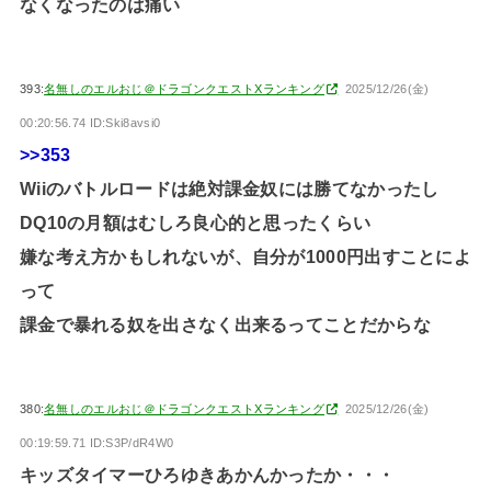
なくなったのは痛い
393:
名無しのエルおじ＠ドラゴンクエストXランキング
2025/12/26(金)
00:20:56.74 ID:Ski8avsi0
>>353
Wiiのバトルロードは絶対課金奴には勝てなかったし
DQ10の月額はむしろ良心的と思ったくらい
嫌な考え方かもしれないが、自分が1000円出すことによ
って
課金で暴れる奴を出さなく出来るってことだからな
380:
名無しのエルおじ＠ドラゴンクエストXランキング
2025/12/26(金)
00:19:59.71 ID:S3P/dR4W0
キッズタイマーひろゆきあかんかったか・・・