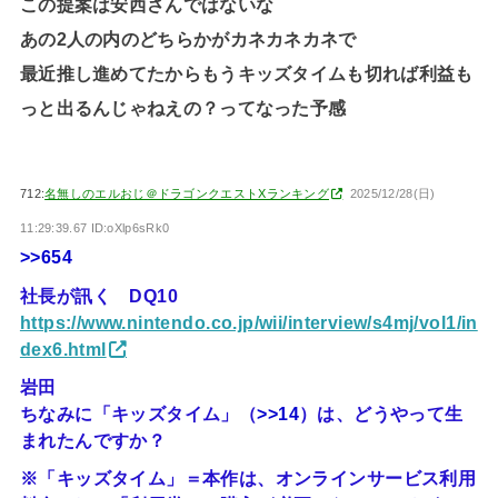
この提案は安西さんではないな
あの2人の内のどちらかがカネカネカネで
最近推し進めてたからもうキッズタイムも切れば利益も
っと出るんじゃねえの？ってなった予感
712:
名無しのエルおじ＠ドラゴンクエストXランキング
2025/12/28(日)
11:29:39.67 ID:oXlp6sRk0
>>654
社長が訊く DQ10
https://www.nintendo.co.jp/wii/interview/s4mj/vol1/in
dex6.html
岩田
ちなみに「キッズタイム」（
>>14
）は、どうやって生
まれたんですか？
※「キッズタイム」＝本作は、オンラインサービス利用