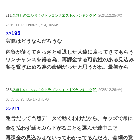
211:
名無しのエルおじ＠ドラゴンクエストXランキング
2025/12/25(木)
23:49:41.13 ID:IbRhQhSQ0XMAS
>>195
実際はどうなんだろうな
内容が薄くてさっさと引退した人達に戻ってきてもらう
ワンチャンスを得る為、再課金する可能性のある見込み
客を繋ぎ止める為の命綱だったと思うがね。最初から
288:
名無しのエルおじ＠ドラゴンクエストXランキング
2025/12/26(金)
00:03:06.93 ID:w1IxdmLP0
>>211
運営だって当然データで動くわけだから、キッズで常に
金を払わず延々ぶら下がることを選んだ連中こそ
再課金の見込みはないってわかってるんだろ、命綱の意