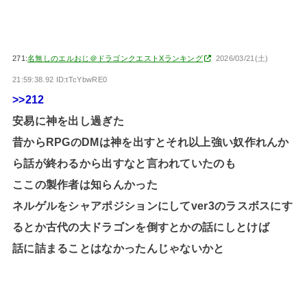
271:
名無しのエルおじ＠ドラゴンクエストXランキング
2026/03/21(土)
21:59:38.92 ID:tTcYbwRE0
>>212
安易に神を出し過ぎた
昔からRPGのDMは神を出すとそれ以上強い奴作れんか
ら話が終わるから出すなと言われていたのも
ここの製作者は知らんかった
ネルゲルをシャアポジションにしてver3のラスボスにす
るとか古代の大ドラゴンを倒すとかの話にしとけば
話に詰まることはなかったんじゃないかと