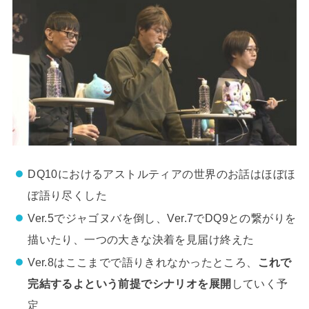
DQ10におけるアストルティアの世界のお話はほぼほ
ぼ語り尽くした
Ver.5でジャゴヌバを倒し、Ver.7でDQ9との繋がりを
描いたり、一つの大きな決着を見届け終えた
Ver.8はここまでで語りきれなかったところ、
これで
完結するよという前提でシナリオを展開
していく予
定