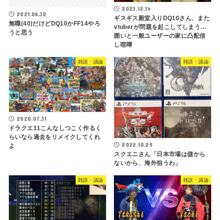
2023.12.14
2021.06.30
ギスギス殿堂入りDQ10さん、また
無職(40)だけどDQ10かFF14やろ
vtuberが問題を起こしてしまう…
うと思う
囲いと一般ユーザーの家に凸配信
し喧嘩
雑談・議論
雑談・議論
2020.07.31
ドラクエ11こんなしつこく作るく
らいなら過去をリメイクしてくれ
2022.10.29
よ
スクエニさん「日本市場は儲から
ないから、海外狙うわ」
雑談・議論
雑談・議論