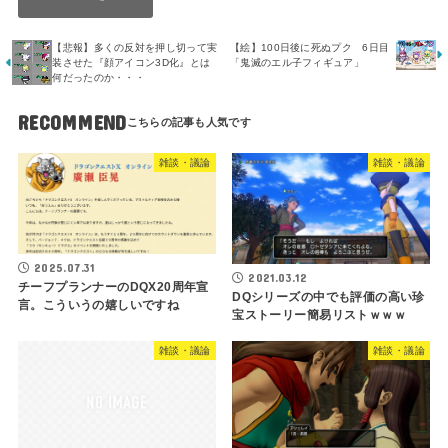
【悲報】多くの反対を押し切って実
【絵】100日後に死ぬプク 6日目
装させた『顔アイコン3D化』とは
「鬼滅のエル子フィギュア」
何だったのか・・・
RECOMMEND
雑談・議論
雑談・議論
2025.07.31
2021.03.12
チーフプランナーのDQX20周年宣
DQシリーズの中でも評価の高い珍
言。こういうの嬉しいですね
宝ストーリー簡易リストｗｗｗ
雑談・議論
雑談・議論