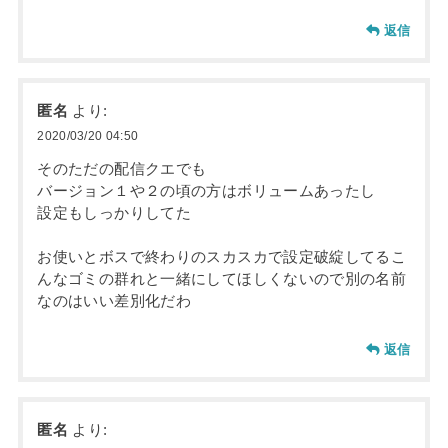
返信
匿名
より:
2020/03/20 04:50
そのただの配信クエでも
バージョン１や２の頃の方はボリュームあったし
設定もしっかりしてた
お使いとボスで終わりのスカスカで設定破綻してるこ
んなゴミの群れと一緒にしてほしくないので別の名前
なのはいい差別化だわ
返信
匿名
より: