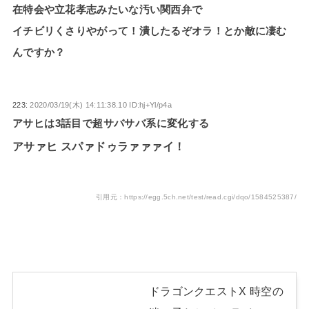
在特会や立花孝志みたいな汚い関西弁で
イチビリくさりやがって！潰したるぞオラ！とか敵に凄む
んですか？
223:
2020/03/19(木) 14:11:38.10 ID:hj+Yl/p4a
アサヒは3話目で超サバサバ系に変化する
アサァヒ スパァドゥラァァァイ！
引用元：https://egg.5ch.net/test/read.cgi/dqo/1584525387/
ドラゴンクエストX 時空の