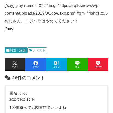
[/say] [say name=”ログ” img=”https://dq10.news/wp-
content/uploads/2019/08/dowako.png” from=”right”] エル
おじさん、ロジハラはやめてください！
[/say]
雑談・議論
クエスト
ポスト
シェア
はてブ
送る
Pocket
26件のコメント
匿名
より:
2020/03/19 19:34
100歩譲っても図書館でいいよね