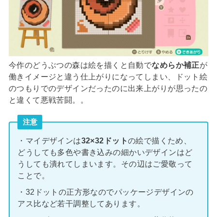
今作のどうぶつの森は絵を描くと自動で
なめらか補正
が
働きイメージと違う仕上がりになってしまい、ドット絵
のつもりでのデザインだったのに出来上がりが思ったの
と違くて悪戦苦闘。。
注意
・マイデザインは
32×32ドット
の絵で描くため、
どうしても多色や書き込みの細かいデザインはど
うしても潰れてしまいます。その辺はご愛敬って
ことで。
・32ドットの正方形なのでパッケージデザインの
アス比など若干調整してあります。