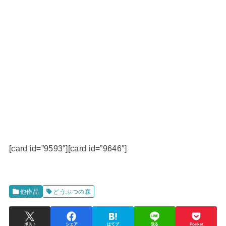
[card id=”9593″][card id=”9646″]
他作品
どうぶつの森
ポスト
シェア
はてブ
送る
Pocket