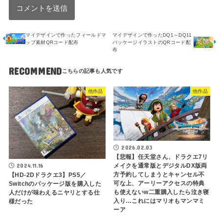
マイデザインで作ったフィールドマ
マイデザインで作ったDQ1～DQ11
ップ素材QRコード配布
パッケージイラストのQRコード配
布
RECOMMEND
他作品
他作品
2026.02.03
【悲報】任天堂さん、ドラクエ7リ
メイクを通常版とデジタルDX版両
2024.11.16
方予約してしまうとキャンセル不
【HD-2Dドラクエ3】PS5／
可な上、アーリーアクセスの特典
Switchのパッケージ版を購入した
も使えないw二重購入したら泣き寝
人だけが味わえるニヤリとする仕
入り…これにはマリオもマンマミ
様だった
ーア