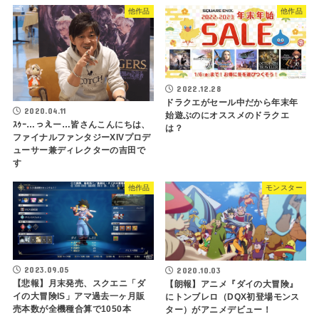
他作品
他作品
2022.12.28
ドラクエがセール中だから年末年
2020.04.11
始遊ぶのにオススメのドラクエ
ｽｩｰ…っえー…皆さんこんにちは、
は？
ファイナルファンタジーXIVプロデ
ューサー兼ディレクターの吉田で
す
他作品
モンスター
2023.09.05
2020.10.03
【悲報】月末発売、スクエニ「ダ
【朗報】アニメ『ダイの大冒険』
イの大冒険IS」アマ過去一ヶ月販
にトンブレロ（DQX初登場モンス
売本数が全機種合算で1050本
ター）がアニメデビュー！