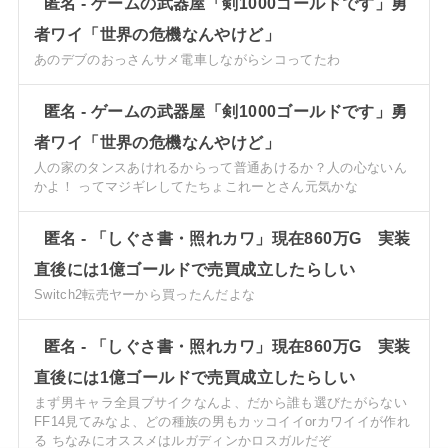
匿名
-
ゲームの武器屋「剣1000ゴールドです」勇
者ワイ「世界の危機なんやけど」
あのデブのおっさんサメ電車しながらシコってたわ
匿名
-
ゲームの武器屋「剣1000ゴールドです」勇
者ワイ「世界の危機なんやけど」
人の家のタンスあけれるからって普通あけるか？人の心ないん
かよ！ ってマジギレしてたちょこれーとさん元気かな
匿名
-
「しぐさ書・照れカワ」現在860万G 実装
直後には1億ゴールドで売買成立したらしい
Switch2転売ヤーから買ったんだよな
匿名
-
「しぐさ書・照れカワ」現在860万G 実装
直後には1億ゴールドで売買成立したらしい
まず男キャラ全員ブサイクなんよ、だから誰も選びたがらない
FF14見てみなよ、どの種族の男もカッコイイorカワイイが作れ
る ちなみにオススメはルガディンかロスガルだぞ