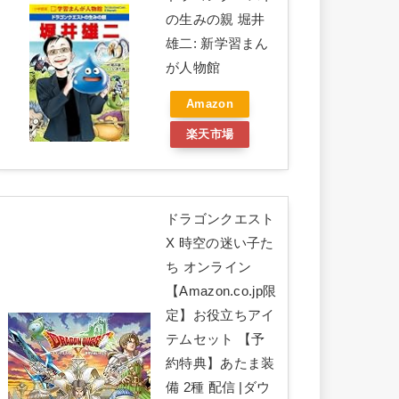
の生みの親 堀井
雄二: 新学習まん
が人物館
Amazon
楽天市場
ドラゴンクエスト
X 時空の迷い子た
ち オンライン
【Amazon.co.jp限
定】お役立ちアイ
テムセット 【予
約特典】あたま装
備 2種 配信 |ダウ