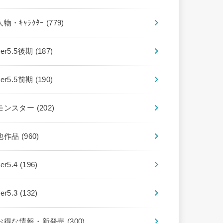
人物・ｷｬﾗｸﾀｰ
(779)
ver5.5後期
(187)
ver5.5前期
(190)
モンスター
(202)
他作品
(960)
ver5.4
(196)
ver5.3
(132)
お得な情報・新発売
(300)