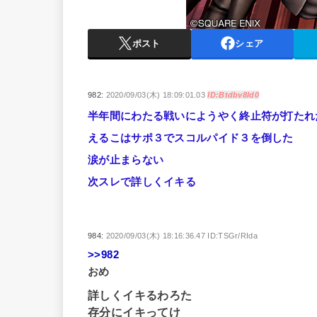
ポスト
シェア
982:
2020/09/03(木) 18:09:01.03
ID:Btdbv8Id0
半年間にわたる戦いにようやく終止符が打たれ
えるこはサポ３でスコルパイド３を倒した
涙が止まらない
次スレで詳しくイキる
984:
2020/09/03(木) 18:16:36.47 ID:TSGr/RIda
>>982
おめ
詳しくイキるわろた
存分にイキってけ