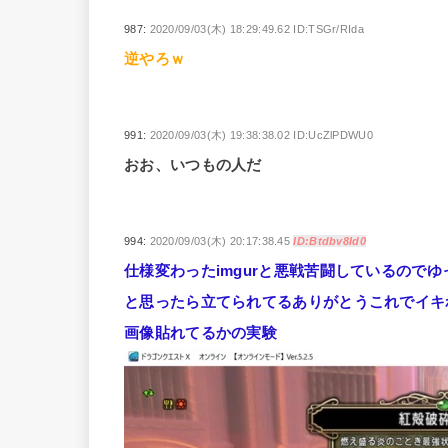
987:
2020/09/03(木) 18:29:49.62 ID:TSGr/RIda
逆やろｗ
991:
2020/09/03(木) 19:38:38.02 ID:UcZlPDWU0
おお、いつもの人だ
994:
2020/09/03(木) 20:17:38.45
ID:Btdbv8Id0
仕様変わったimgurと悪戦苦闘しているので
と思ったら立てられてるありがとうこれでイキ
画像貼れてるかの実験