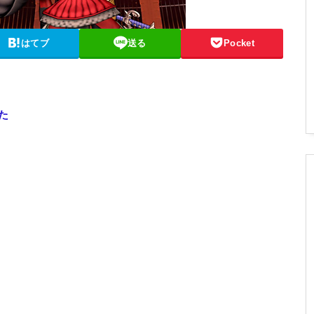
はてブ
送る
Pocket
た