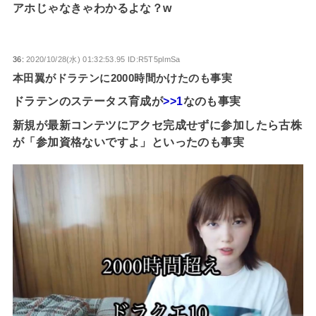
アホじゃなきゃわかるよな？w
36:
2020/10/28(水) 01:32:53.95 ID:R5T5plmSa
本田翼がドラテンに2000時間かけたのも事実
ドラテンのステータス育成が
>>1
なのも事実
新規が最新コンテツにアクセ完成せずに参加したら古株
が「参加資格ないですよ」といったのも事実