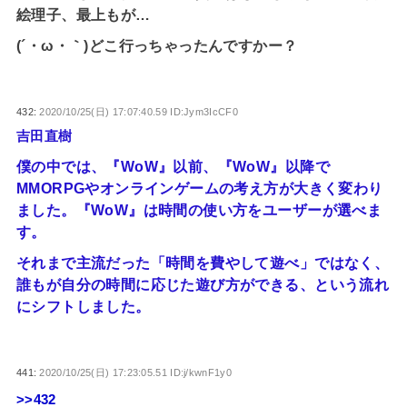
絵理子、最上もが…
(´・ω・｀)どこ行っちゃったんですかー？
432:
2020/10/25(日) 17:07:40.59 ID:Jym3IcCF0
吉田直樹
僕の中では、『WoW』以前、『WoW』以降で
MMORPGやオンラインゲームの考え方が大きく変わり
ました。『WoW』は時間の使い方をユーザーが選べま
す。
それまで主流だった「時間を費やして遊べ」ではなく、
誰もが自分の時間に応じた遊び方ができる、という流れ
にシフトしました。
441:
2020/10/25(日) 17:23:05.51 ID:j/kwnF1y0
>>432