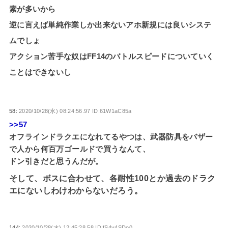
素が多いから
逆に言えば単純作業しか出来ないアホ新規には良いシステ
ムでしょ
アクション苦手な奴はFF14のバトルスピードについていく
ことはできないし
58:
2020/10/28(水) 08:24:56.97 ID:61W1aC85a
>>57
オフラインドラクエになれてるやつは、武器防具をバザー
で人から何百万ゴールドで買うなんて、
ドン引きだと思うんだが。
そして、ボスに合わせて、各耐性100とか過去のドラク
エにないしわけわからないだろう。
144:
2020/10/28(水) 12:45:28.58 ID:fS4v4SDo0