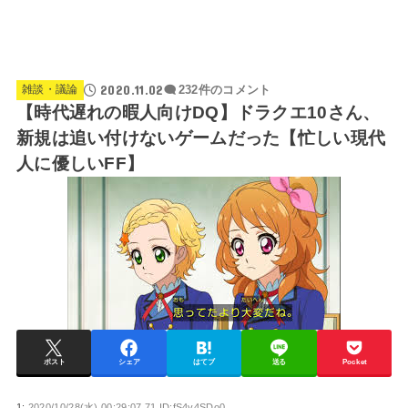
2020.11.02
雑談・議論
232件のコメント
【時代遅れの暇人向けDQ】ドラクエ10さん、
新規は追い付けないゲームだった【忙しい現代
人に優しいFF】
ポスト
シェア
はてブ
送る
Pocket
1:
2020/10/28(水) 00:29:07.71 ID:fS4v4SDo0