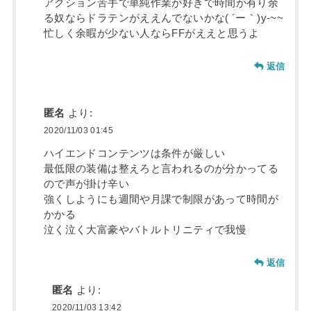
アクション苦手で単純作業が好きで時間が有り余
る奴ならドラテンがええんでないかな( ´ー｀)y-~~
忙しく余暇が少ない人ならFFがええと思うよ
返信
匿名
より:
2020/11/03 01:45
ハイエンドコンテンツは条件が厳しい
最低限の装備は整えろと言われるのが分かってる
ので声が掛け辛い
強くしようにも週間や月課で制限があって時間が
かかる
泣く泣く大富豪やバトルトリニティで我慢
返信
匿名
より:
2020/11/03 13:42