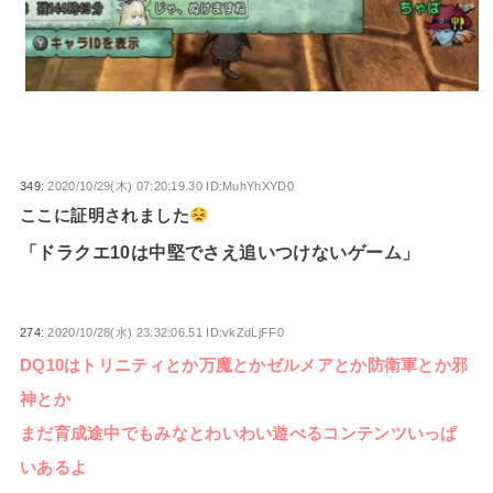
349:
2020/10/29(木) 07:20:19.30 ID:MuhYhXYD0
ここに証明されました
「ドラクエ10は中堅でさえ追いつけないゲーム」
274:
2020/10/28(水) 23:32:06.51 ID:vkZdLjFF0
DQ10はトリニティとか万魔とかゼルメアとか防衛軍とか邪
神とか
まだ育成途中でもみなとわいわい遊べるコンテンツいっぱ
いあるよ