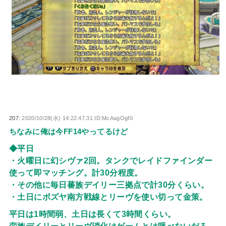
207:
2020/10/28(水) 14:22:47.31 ID:McAagOgf0
ちなみに俺は今FF14やってるけど
◆平日
・火曜日に幻シヴァ2回。タンクでレイドファインダー
使って即マッチング。計30分程度。
・その他に毎日蕃族デイリー三拠点で計30分くらい。
・土日にボズヤ南方戦線とリーヴを使い切って金策。
平日は1時間弱、土日は長くて3時間くらい。
蛮族デイリーとリーヴ消化はゲームとは呼べないだろ