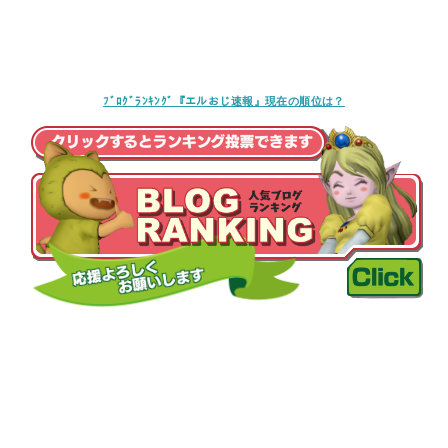
ﾌﾞﾛｸﾞﾗﾝｷﾝｸﾞ『エルおじ速報』現在の順位は？