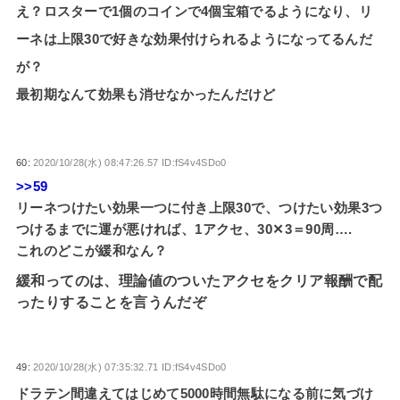
え？ロスターで1個のコインで4個宝箱でるようになり、リ
ーネは上限30で好きな効果付けられるようになってるんだ
が？
最初期なんて効果も消せなかったんだけど
60:
2020/10/28(水) 08:47:26.57 ID:fS4v4SDo0
>>59
リーネつけたい効果一つに付き上限30で、つけたい効果3つ
つけるまでに運が悪ければ、1アクセ、30✕3＝90周….
これのどこが緩和なん？
緩和ってのは、理論値のついたアクセをクリア報酬で配
ったりすることを言うんだぞ
49:
2020/10/28(水) 07:35:32.71 ID:fS4v4SDo0
ドラテン間違えてはじめて5000時間無駄になる前に気づけ