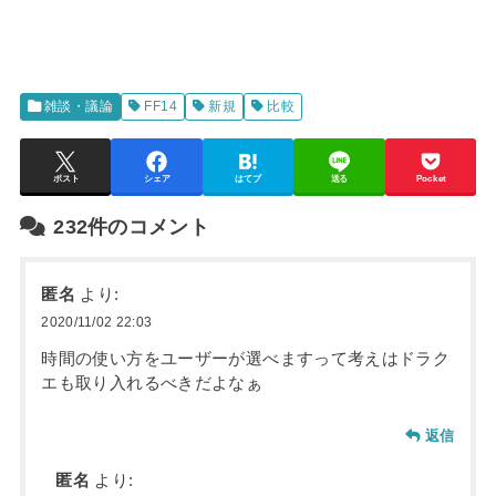
雑談・議論
FF14
新規
比較
ポスト
シェア
はてブ
送る
Pocket
232件のコメント
匿名
より:
2020/11/02 22:03
時間の使い方をユーザーが選べますって考えはドラク
エも取り入れるべきだよなぁ
返信
匿名
より: