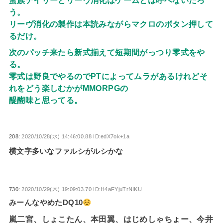
う。
リーヴ消化の製作は本読みながらマクロのボタン押して
るだけ。
次のパッチ来たら新式揃えて短期間がっつり零式をや
る。
零式は野良でやるのでPTによってムラがあるけれどそ
れをどう楽しむかがMMORPGの
醍醐味と思ってる。
208:
2020/10/28(水) 14:46:00.88 ID:edX7ok+1a
横文字多いなファルシがルシかな
730:
2020/10/29(木) 19:09:03.70 ID:H4aFYjuTrNIKU
みーんなやめたDQ10
嵐二宮、しょこたん、本田翼、はじめしゃちょー、今井