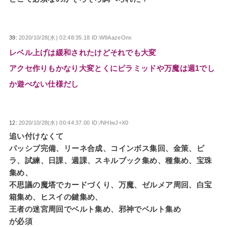
39:
2020/10/28(水) 02:48:35.18 ID:W9AazeOnx
レベル上げは緩和されたけどそれでも大変
アクセ作りもかなり大変とくにピラミッドや万魔は週1でし
か遊べない仕様だし
12:
2020/10/28(水) 00:44:37.00 ID:/NHIwJ+X0
追い付けなくて
パッシブ完備、リーネ合成、コインボス集回、金策、ピ
ラ、試練、日課、週課、スキルブック集め、種集め、宝珠
集め、
不思議の魔塔でカードづくり、万魔、ゼルメア周回、白宝
箱集め、ヒスイの鍵集め、
王者の迷宮周回でベルト集め、邪神でベルト集め
が必須