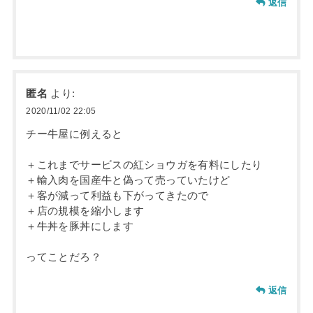
返信
匿名
より:
2020/11/02 22:05
チー牛屋に例えると
＋これまでサービスの紅ショウガを有料にしたり
＋輸入肉を国産牛と偽って売っていたけど
＋客が減って利益も下がってきたので
＋店の規模を縮小します
＋牛丼を豚丼にします
ってことだろ？
返信