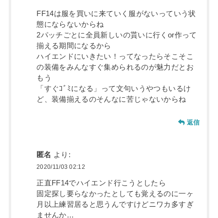
FF14は服を買いに来ていく服がないっていう状
態にならないからね
2パッチごとに全員新しいの貰いに行くor作って
揃える期間になるから
ハイエンドにいきたい！ってなったらそこそこ
の装備をみんなすぐ集められるのが魅力だとお
もう
「すぐｺﾞﾐになる」って文句いうやつもいるけ
ど、装備揃えるのそんなに苦じゃないからね
返信
匿名
より:
2020/11/03 02:12
正直FF14でハイエンド行こうとしたら
固定探し要らなかったとしても覚えるのに一ヶ
月以上練習居ると思うんですけどニワカ多すぎ
ませんか…