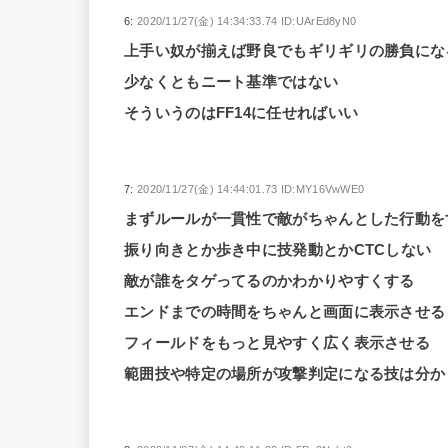
6:
2020/11/27(金) 14:34:33.74 ID:UArEd8yN0
上手い奴が揃えば野良でもギリギリの勝負にな
少なくともニート基準ではない
そういうのはFF14に任せればいい
7:
2020/11/27(金) 14:44:01.73 ID:MY16VwWE0
まずルールが一貫性で敵がちゃんとした行動を
振り向きとか歩き中に技発動とかCTCしない
敵が誰をタゲってるのかわかりやすくする
エンドまでの時間をちゃんと画面に表示させる
フィールドをもっと見やすく広く表示させる
範囲技や特定の場所が攻撃判定になる技は分か