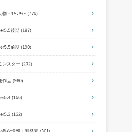
人物・ｷｬﾗｸﾀｰ
(779)
ver5.5後期
(187)
ver5.5前期
(190)
モンスター
(202)
他作品
(960)
ver5.4
(196)
ver5.3
(132)
お得な情報・新発売
(301)