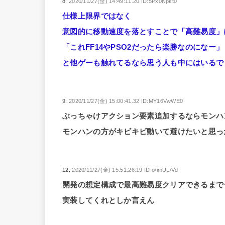
8:
2020/11/27(金) 14:49:11.20 ID:5Px0Npkt0
仕様上限界ではなく
意図的に移動速度を落とすことで「高難易度」
「これFF14やPSO2だったら楽勝なのになー」
と他ゲーも触れてるなら思う人も中にはいるで
9:
2020/11/27(金) 15:00:41.32 ID:MY16VwWE0
ぶっちゃけアクション要素追加するならモンハ
モンハンの方がキビキビ動いて避けたいと思っ
12:
2020/11/27(金) 15:51:26.19 ID:o/imUL/Vd
開発の想定構成で最高難易度クリアできるまで
実装してくれとしか言えん