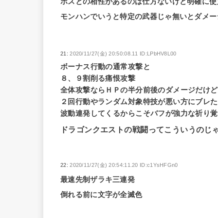
ボスとの相性があるのは仕方ないけど明確に使
モンハンでいうと特定の武器じゃ無いとダメー
21:
2020/11/27(金) 20:50:08.11 ID:LPbHV8L00
ボーナス行動の通常攻撃と
８、９割削る痛恨攻撃
全体攻撃ならＨＰの半分前後のダメージだけど
２回行動やランダム対象特技が悪い方にブレた
波動連発してくるからこそバフが強力な祈り覚
ドラゴンクエストの戦闘ってこういうのじ
22:
2020/11/27(金) 20:54:11.20 ID:c1YsHFGn0
最速先制ザラキ三連発
倒れる前に文字が全滅色