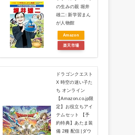
の生みの親 堀井
雄二: 新学習まん
が人物館
Amazon
楽天市場
ドラゴンクエスト
X 時空の迷い子た
ち オンライン
【Amazon.co.jp限
定】お役立ちアイ
テムセット 【予
約特典】あたま装
備 2種 配信 |ダウ