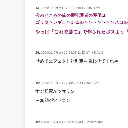
13:
2020/11/27(金) 17:11:19.19 ID:Kjh7/Y8X0
今のところの俺の聖守護者の評価は
ゴリラ＞レギロ＞ジェル＞＞＞＞＞＞＞スコル
やっぱ「これで勝て」で作られたボスより
14:
2020/11/27(金) 17:48:06.31 ID:hY+o5bWr0
せめてエフェクトと判定を合わせてくれや
15:
2020/11/27(金) 17:49:52.74 ID:iXilBI9v0
すぐ即死がツマラン
～無効がツマラン
16:
2020/11/27(金) 18:07:29.74 ID:/Zt8HxOAd