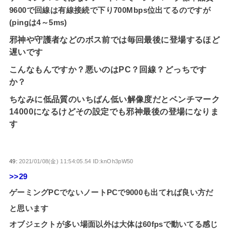
9600で回線は有線接続で下り700Mbps位出てるのですが
(pingは4～5ms)
邪神や守護者などのボス前では毎回最後に登場するほど
遅いです
こんなもんですか？悪いのはPC？回線？どっちです
か？
ちなみに低品質のいちばん低い解像度だとベンチマーク
14000になるけどその設定でも邪神最後の登場になりま
す
49:
2021/01/08(金) 11:54:05.54 ID:knOh3pW50
>>29
ゲーミングPCでないノートPCで9000も出てれば良い方だ
と思います
オブジェクトが多い場面以外は大体は60fpsで動いてる感じ