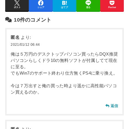
ポスト
シェア
はてブ
送る
Pocket
10件のコメント
匿名
より:
2021/01/12 06:44
俺は５万円のデスクトップパソコン買ったらDQX推奨
パソコンらしくドラ10の無料ソフトが付属してて現在
に至る。
でもWin7のサポート終わり仕方無くPS4に乗り換え。
今は７万出すと俺の買った時より遥かに高性能パソコ
ン買えるのか。
返信