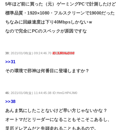
5年ほど前に買った（元）ゲーミングPCで計測したけど
標準品質・1920×1080・フルスクリーンで19000だった
ちなみに回線速度は下り40Mbpsしかないｗ
なので完全にPCのスペックが原因ですな
38:
2021/01/08(金) 09:24:46.70
ID:3JRHuDfr0
>>31
その環境で邪神は何番目に登場しますか？
46:
2021/01/08(金) 11:44:45.08 ID:HmGHP4JM0
>>38
あんま気にしたことないけど早い方じゃないかな？
オートマだとリーダーになることもそこそこあるし、
災厄ドレアムだと先頭走れることもあるので。