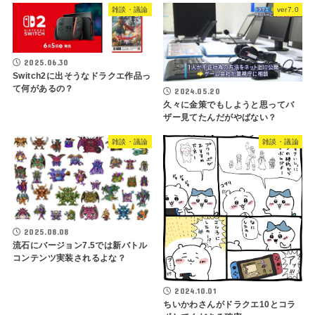
雑談・議論
ver7.0
2025.06.30
Switch2に出そうなドラクエ作品っ
て何があるの？
2024.05.20
久々に金策でもしようと思ってバ
ザー見てたんだがやばない？
雑談・議論
雑談・議論
2025.08.08
流石にバージョン7.5では新バトル
コンテンツ実装されるよな？
2024.10.01
ちいかわさんがドラクエ10とコラ