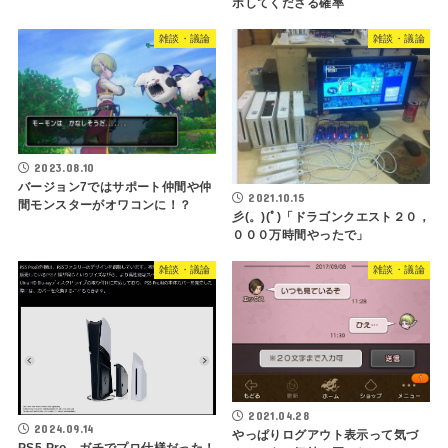
ボしてくださる確率
雑談・議論
雑談・議論
2023.08.10
バージョン7ではサポート仲間や仲
2021.10.15
間モンスターがオワコンに！？
彡(。)(ﾟ)「ドラゴンクエスト２０，
０００万時間やったで」
雑談・議論
雑談・議論
2021.04.28
2024.09.14
やっぱりログアウト表示って気づ