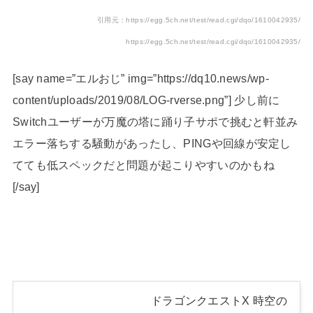
引用元：https://egg.5ch.net/test/read.cgi/dqo/1610042935/
https://egg.5ch.net/test/read.cgi/dqo/1610042935/
[say name=”エルおじ” img=”https://dq10.news/wp-
content/uploads/2019/08/LOG-rverse.png”] 少し前に
Switchユーザーが万魔の塔に踊り子サポで挑むと軒並み
エラー落ちする騒動があったし、PINGや回線が安定し
てても低スペックだと問題が起こりやすいのかもね
[/say]
ドラゴンクエストX 時空の