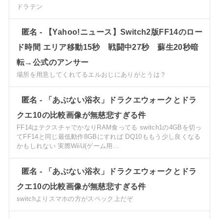
ドラテン
匿名
-
【Yahoo!ニュース】Switch2版FF14のロー
ド時間 エリア移動15秒 戦闘中27秒 蘇生20秒暗
転→公式のアンサー
場所を用意してくれてるエルおじにありがとうは？
匿名
-
「あぶない浴衣」ドラクエウォークとドラ
クエ10の比較画像が無慈悲すぎる件
FF14はテクスチャでかなりRAM食ってる switch1の4GBを切っ
てFF14と同じ最低動作8GBにすれば DQ10ももう少し良くなる
かもしれない 実際WiiU(ゲーム用...
匿名
-
「あぶない浴衣」ドラクエウォークとドラ
クエ10の比較画像が無慈悲すぎる件
switchよりスマホの方がスペック上だぞ