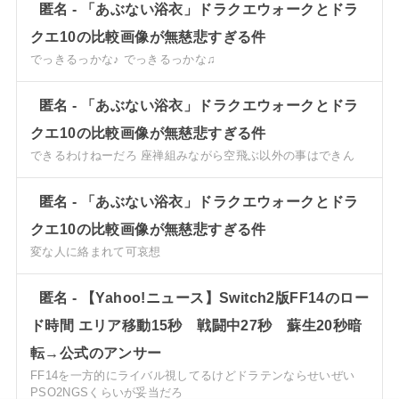
匿名
-
「あぶない浴衣」ドラクエウォークとドラ
クエ10の比較画像が無慈悲すぎる件
でっきるっかな♪ でっきるっかな♫
匿名
-
「あぶない浴衣」ドラクエウォークとドラ
クエ10の比較画像が無慈悲すぎる件
できるわけねーだろ 座禅組みながら空飛ぶ以外の事はできん
匿名
-
「あぶない浴衣」ドラクエウォークとドラ
クエ10の比較画像が無慈悲すぎる件
変な人に絡まれて可哀想
匿名
-
【Yahoo!ニュース】Switch2版FF14のロー
ド時間 エリア移動15秒 戦闘中27秒 蘇生20秒暗
転→公式のアンサー
FF14を一方的にライバル視してるけどドラテンならせいぜい
PSO2NGSくらいが妥当だろ