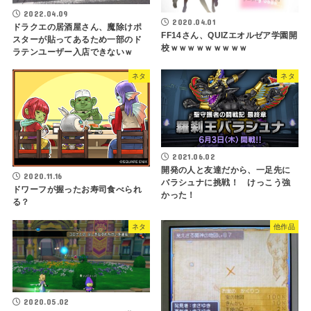
2022.04.09
2020.04.01
ドラクエの居酒屋さん、魔除けポ
FF14さん、QUIZエオルゼア学園開
スターが貼ってあるため一部のド
校ｗｗｗｗｗｗｗｗｗ
ラテンユーザー入店できないｗ
ネタ
ネタ
2021.06.02
開発の人と友達だから、一足先に
2020.11.16
バラシュナに挑戦！ けっこう強
ドワーフが握ったお寿司食べられ
かった！
る？
ネタ
他作品
2020.05.02