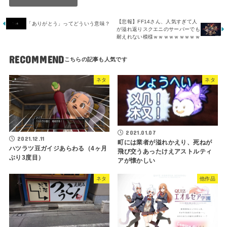
【悲報】FF14さん、人気すぎて人
「ありがとう」ってどういう意味？
が溢れ返りスクエニのサーバーでも
耐えれない模様ｗｗｗｗｗｗｗｗｗ
RECOMMEND
ネタ
ネタ
2021.01.07
2021.12.11
町には業者が溢れかえり、死ねが
ハツラツ豆ガイジあらわる（4ヶ月
飛び交うあったけえアストルティ
ぶり3度目）
アが懐かしい
ネタ
他作品