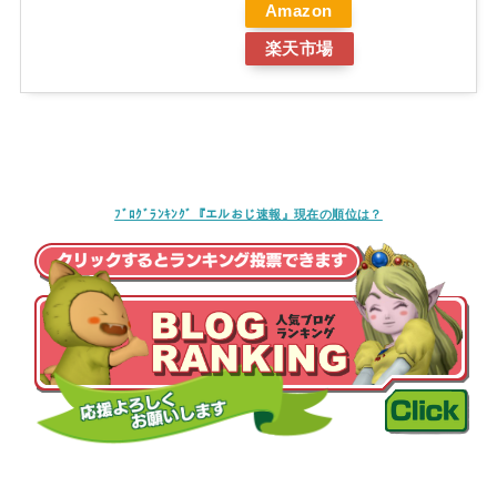
Amazon
楽天市場
ﾌﾞﾛｸﾞﾗﾝｷﾝｸﾞ『エルおじ速報』現在の順位は？