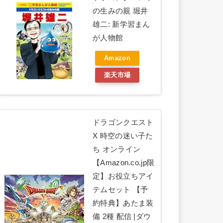
の生みの親 堀井
雄二: 新学習まん
が人物館
Amazon
楽天市場
ドラゴンクエスト
X 時空の迷い子た
ち オンライン
【Amazon.co.jp限
定】お役立ちアイ
テムセット 【予
約特典】あたま装
備 2種 配信 |ダウ