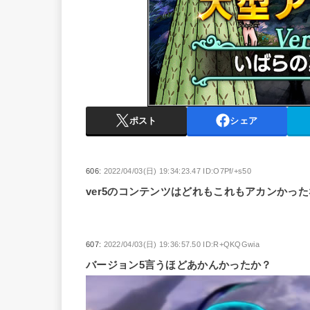
ポスト
シェア
606:
2022/04/03(日) 19:34:23.47 ID:O7Pf/+s50
ver5のコンテンツはどれもこれもアカンかった
607:
2022/04/03(日) 19:36:57.50 ID:R+QKQGwia
バージョン5言うほどあかんかったか？