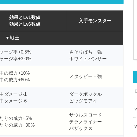
効果とLv1数値
入手モンスター
効果とLv6数値
▼戦士
ャージ率+0.5%
さそりばち・強
ャージ率+3.0%
ホワイトパンサー
中の威力+10%
メタッピー・強
中の威力+60%
中ダメージ-1
ダークポックル
中ダメージ-6
ビッグモアイ
v
サウルスロード
たりの威力+5%
テラノライナー
たりの威力+30%
バザックス