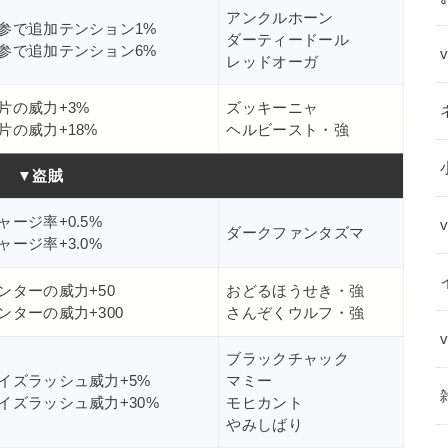
アンクルホーン
参で追加テンション1%
ダーティードール
参で追加テンション6%
レッドオーガ
片の威力+3%
ズッキーニャ
片の威力+18%
ヘルビースト・強
▼盗賊
ャージ率+0.5%
ダークファンタズマ
ャージ率+3.0%
ンターの威力+50
おどるほうせき・強
ンターの威力+300
さんぞくウルフ・強
ブラックチャック
イズラッシュ威力+5%
マミー
イズラッシュ威力+30%
モヒカント
やみしばり