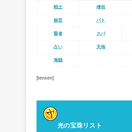
戦士
僧侶
旅芸
バト
賢者
スパ
占い
天地
海賊
[tensen]
光の宝珠リスト