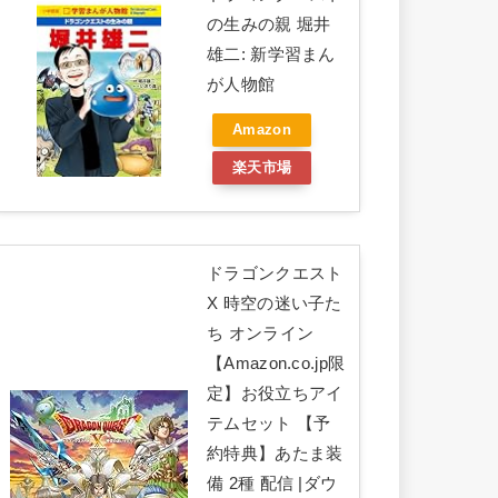
の生みの親 堀井
雄二: 新学習まん
が人物館
Amazon
楽天市場
ドラゴンクエスト
X 時空の迷い子た
ち オンライン
【Amazon.co.jp限
定】お役立ちアイ
テムセット 【予
約特典】あたま装
備 2種 配信 |ダウ