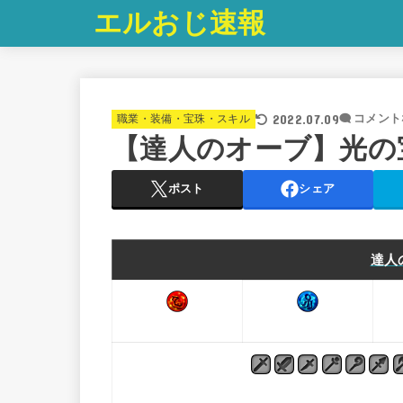
エルおじ速報
2022.07.09
職業・装備・宝珠・スキル
コメント
【達人のオーブ】光の
ポスト
シェア
達人