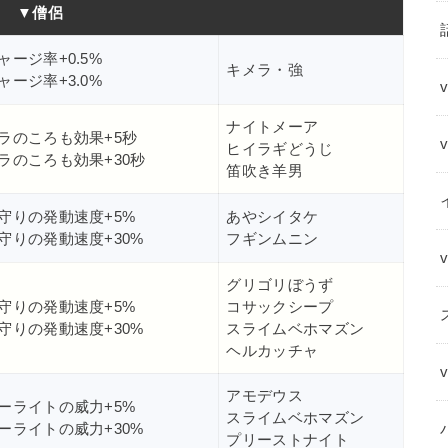
▼僧侶
ャージ率+0.5%
キメラ・強
ャージ率+3.0%
ナイトメーア
ラのころも効果+5秒
ヒイラギどうじ
ラのころも効果+30秒
笛吹き羊男
守りの発動速度+5%
あやシイタケ
守りの発動速度+30%
フギンムニン
グリゴリぼうず
守りの発動速度+5%
コサックシープ
守りの発動速度+30%
スライムベホマズン
ヘルカッチャ
アモデウス
ーライトの威力+5%
スライムベホマズン
ーライトの威力+30%
プリーストナイト