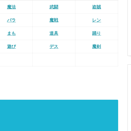
魔法
武闘
盗賊
パラ
魔戦
レン
まも
道具
踊り
遊び
デス
魔剣