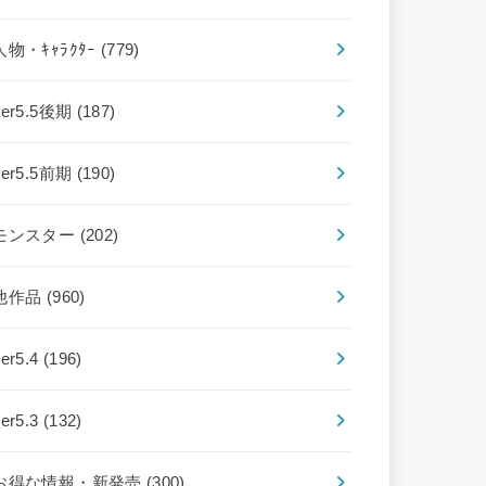
人物・ｷｬﾗｸﾀｰ
(779)
ver5.5後期
(187)
ver5.5前期
(190)
モンスター
(202)
他作品
(960)
ver5.4
(196)
ver5.3
(132)
お得な情報・新発売
(300)