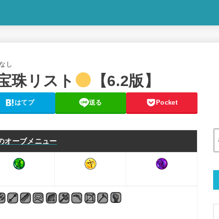
なし
宝珠リスト
【6.2版】
はてブ
送る
Pocket
のオーブメニュー