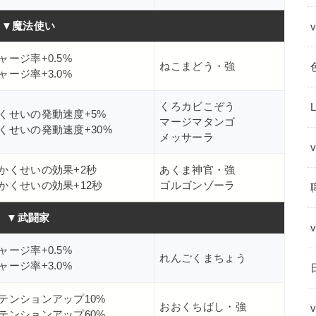
▼魔法使い
ャージ率+0.5%
ねこまどう・強
ャージ率+3.0%
くろカビこぞう
くせいの発動速度+5%
マージマタンゴ
くせいの発動速度+30%
メッサーラ
かくせいの効果+2秒
あくま神官・強
かくせいの効果+12秒
ゴルゴンゾーラ
▼武闘家
ャージ率+0.5%
れんごくまちょう
ャージ率+3.0%
テンションアップ10%
おおくちばし・強
テンションアップ60%