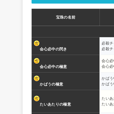
宝珠の名前
必殺チ
必殺チ
会心必中の閃き
会心必
会心必
会心必中の極意
かばう
かばう
かばうの極意
たいあ
たいあ
たいあたりの極意