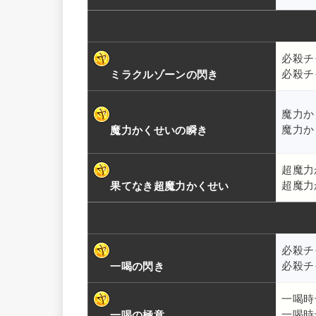
必殺チ
必殺チ
ミラクルゾーンの閃き
魔力か
魔力か
魔力かくせいの瞬き
超魔力
超魔力
果てなき超魔力かくせい
必殺チ
必殺チ
一喝の閃き
一喝時
一喝時
一喝の極意