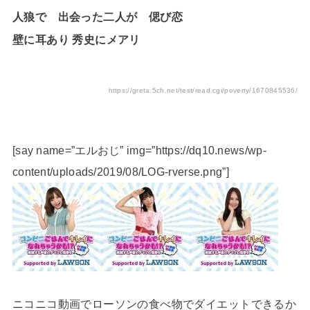
人狼で 出会った二人が 偲び恋
壁に耳あり 秀史にメアリ
https://greta.5ch.net/test/read.cgi/poverty/1670845536/
[say name=”エルおじ” img=”https://dq10.news/wp-
content/uploads/2019/08/LOG-rverse.png”]
ニコニコ動画でローソンの食べ物でダイエットできるか