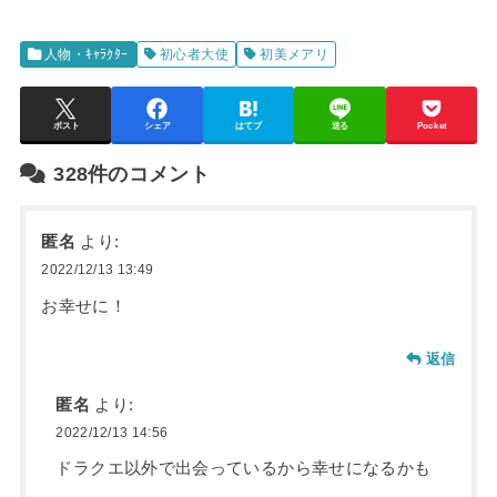
人物・ｷｬﾗｸﾀｰ
初心者大使
初美メアリ
ポスト
シェア
はてブ
送る
Pocket
328件のコメント
匿名
より:
2022/12/13 13:49
お幸せに！
返信
匿名
より:
2022/12/13 14:56
ドラクエ以外で出会っているから幸せになるかも