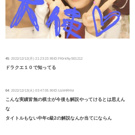
45:
2022/12/12(月) 21:23:23.95ID:FKIrkNyS01212
ドラクエ１０で知ってる
64:
2022/12/13(火) 03:47:05.90ID:UzIiHR4Id
こんな実績皆無の棋士が今後も解説やってけるとは思えん
な
タイトルもない中年c級2の解説なんか当てにならん