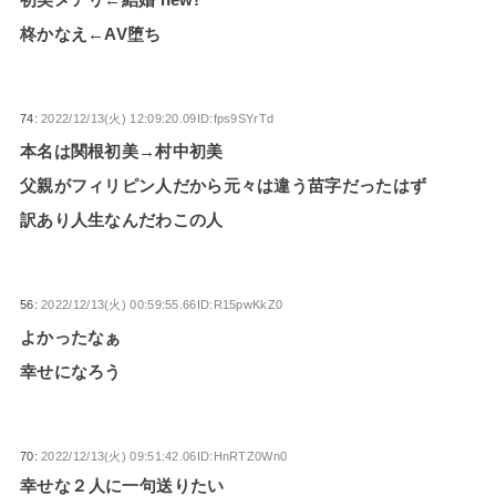
柊かなえ←AV堕ち
74:
2022/12/13(火) 12:09:20.09ID:fps9SYrTd
本名は関根初美→村中初美
父親がフィリピン人だから元々は違う苗字だったはず
訳あり人生なんだわこの人
56:
2022/12/13(火) 00:59:55.66ID:R15pwKkZ0
よかったなぁ
幸せになろう
70:
2022/12/13(火) 09:51:42.06ID:HnRTZ0Wn0
幸せな２人に一句送りたい