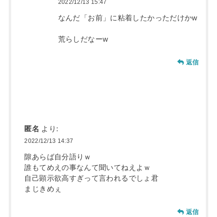
2022/12/13 15:47
なんだ「お前」に粘着したかっただけかw
荒らしだなーw
返信
匿名
より:
2022/12/13 14:37
隙あらば自分語りｗ
誰もてめえの事なんて聞いてねえよｗ
自己顕示欲高すぎって言われるでしょ君
まじきめぇ
返信