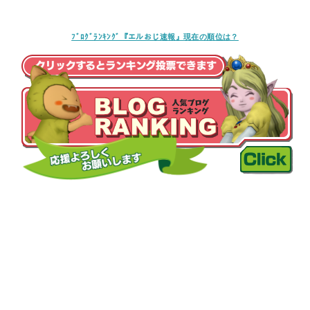
ﾌﾞﾛｸﾞﾗﾝｷﾝｸﾞ『エルおじ速報』現在の順位は？