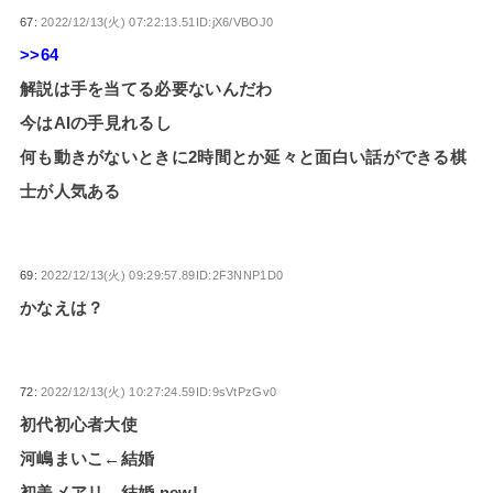
67:
2022/12/13(火) 07:22:13.51ID:jX6/VBOJ0
>>64
解説は手を当てる必要ないんだわ
今はAIの手見れるし
何も動きがないときに2時間とか延々と面白い話ができる棋
士が人気ある
69:
2022/12/13(火) 09:29:57.89ID:2F3NNP1D0
かなえは？
72:
2022/12/13(火) 10:27:24.59ID:9sVtPzGv0
初代初心者大使
河嶋まいこ←結婚
初美メアリ←結婚 new!