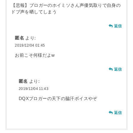
【悲報】ブロガーのホイミソさん声優気取りで自身の
ドブ声を晒してしまう
返信
匿名
より:
2019/12/04 01:45
お前こそ何様だよw
返信
匿名
より:
2019/12/04 11:43
DQXブロガーの天下の脇汗ボイスやぞ
返信