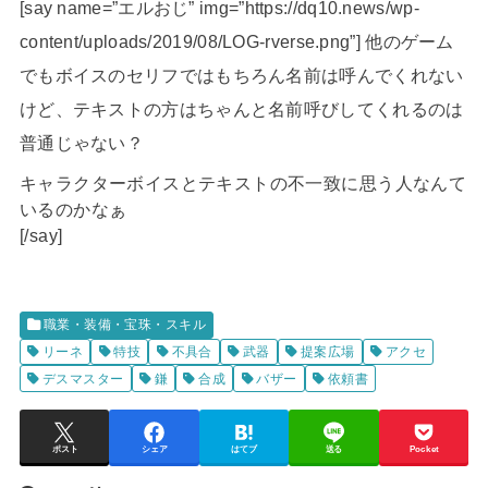
[say name=”エルおじ” img=”https://dq10.news/wp-
content/uploads/2019/08/LOG-rverse.png”] 他のゲーム
でもボイスのセリフではもちろん名前は呼んでくれない
けど、テキストの方はちゃんと名前呼びしてくれるのは
普通じゃない？
キャラクターボイスとテキストの不一致に思う人なんて
いるのかなぁ
[/say]
職業・装備・宝珠・スキル
リーネ
特技
不具合
武器
提案広場
アクセ
デスマスター
鎌
合成
バザー
依頼書
ポスト
シェア
はてブ
送る
Pocket