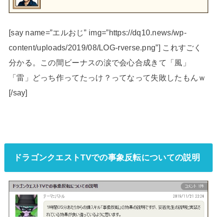
[say name=”エルおじ” img=”https://dq10.news/wp-
content/uploads/2019/08/LOG-rverse.png”] これすごく
分かる。この間ビーナスの涙で会心合成きて「風」
「雷」どっち作ってたっけ？ってなって失敗したもんｗ
[/say]
ドラゴンクエストTVでの事象反転についての説明