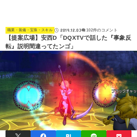
2019.12.03
職業・装備・宝珠・スキル
102件のコメント
【提案広場】安西D「DQXTVで話した『事象反
転』説明間違ってたンゴ」