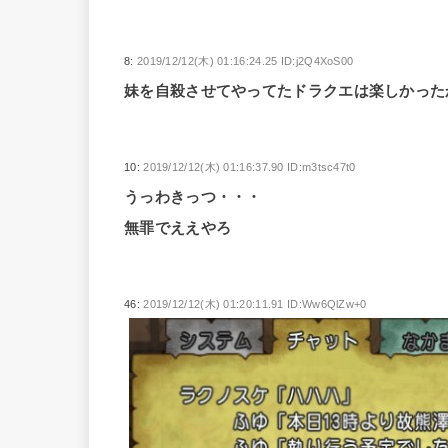
8:
2019/12/12(木) 01:16:24.25 ID:j2Q4XoS00
妹を自殺させてやってたドラクエは楽しかった
10:
2019/12/12(木) 01:16:37.90 ID:m3tsc47t0
うっわきっつ・・・
無罪でええやろ
46:
2019/12/12(木) 01:20:11.91 ID:Ww6QlZw+0