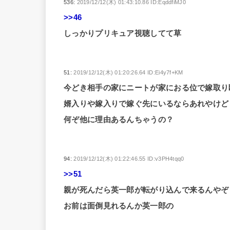
536:
2019/12/12(木) 01:43:10.86 ID:EqddfiMJ0
>>46
しっかりプリキュア視聴してて草
51:
2019/12/12(木) 01:20:26.64 ID:Ei4y7f+KM
今どき相手の家にニートが家におる位で嫁取り
婿入りや嫁入りで嫁ぐ先にいるならあれやけど
何ぞ他に理由あるんちゃうの？
94:
2019/12/12(木) 01:22:46.55 ID:v3PH4tqq0
>>51
親が死んだら英一郎が転がり込んで来るんやぞ
お前は面倒見れるんか英一郎の