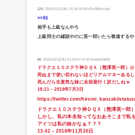
120:
2019/12/12(木) 01:24:03.09 ID:nNl2H++g0
>>51
相手も上級なんやろ
上級同士の縁談やのに英一郎いたら敬遠するや
56:
2019/12/12(木) 01:20:47.37 ID:0xkEyDW20
ドラクエ１０ステラ神ＤＱＸ（熊澤英一郎）@hirom
死ぬまで使い切れないほどリアルマネーあるし
死んだら生意気な妹に全財産行く訳だしねｗ
19:21 – 2018年7月3日
https://twitter.com/hiromi_kanzaki/stat
ドラクエ１０ステラ神ＤＱＸ（熊澤英一郎）@hir
しかし、私の本名知ってなおあそこまで私
アイツは私の妹かなぁ？？？
13:42 – 2018年11月20日