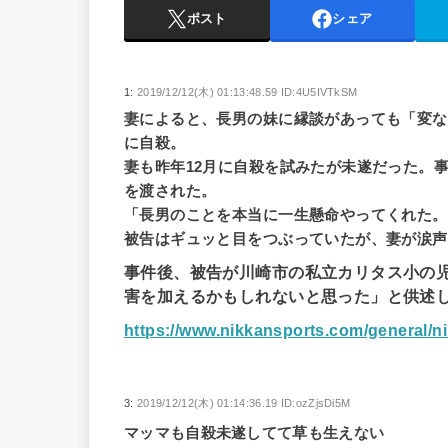
ポスト
シェア
1:
2019/12/12(木) 01:13:48.59 ID:4U5IVTkSM
妻によると、長男の妹に縁談があっても「変な
に自殺。
妻も昨年12月に自殺を試みたが未遂だった。
を渡された。
「長男のことを本当に一生懸命やってくれた。
被告はギュッと目をつぶっていたが、妻が涙声
事件後、被告が川崎市の私立カリタス小の児
害を加えるかもしれないと思った」と供述
https://www.nikkansports.com/general/
3:
2019/12/12(木) 01:14:36.19 ID:ozZjsDi5M
マッマも自殺未遂してて草も生えない