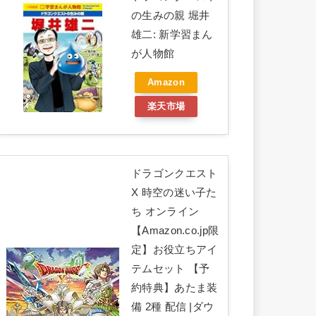
の生みの親 堀井
雄二: 新学習まん
が人物館
Amazon
楽天市場
ドラゴンクエスト
X 時空の迷い子た
ち オンライン
【Amazon.co.jp限
定】お役立ちアイ
テムセット 【予
約特典】あたま装
備 2種 配信 |ダウ