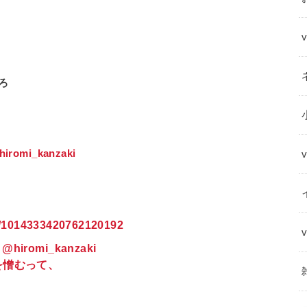
ろ
i_kanzaki
us/1014333420762120192
omi_kanzaki
を憎むって、