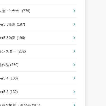
人物・ｷｬﾗｸﾀｰ
(779)
ver5.5後期
(187)
ver5.5前期
(190)
モンスター
(202)
他作品
(960)
ver5.4
(196)
ver5.3
(132)
お得な情報・新発売
(301)