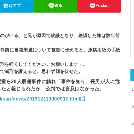
はてブ
送る
Pocket
のがいる」と兄が原因で破談となり、絶望した妹は数年前
事件前に自殺未遂について被告に伝えると、原稿用紙の手紙
刑を軽くしてください。お願いします」。
で減刑を訴えると、思わず顔を伏せた。
童ら20人殺傷事件に触れ「事件を知り、長男が人に危
したと報じられたが、公判では言及はなかった。
nikkan/news/201912110000917.html
v