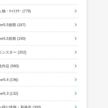
人物・ｷｬﾗｸﾀｰ
(779)
ver5.5後期
(187)
ver5.5前期
(190)
モンスター
(202)
他作品
(960)
ver5.4
(196)
ver5.3
(132)
お得な情報・新発売
(300)