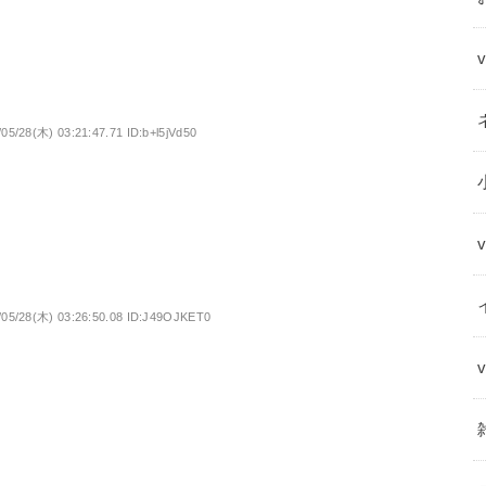
/05/28(木) 03:21:47.71 ID:b+l5jVd50
/05/28(木) 03:26:50.08 ID:J49OJKET0