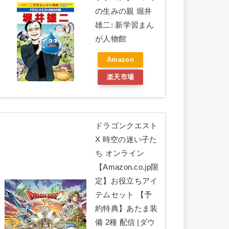
の生みの親 堀井
雄二: 新学習まん
が人物館
Amazon
楽天市場
ドラゴンクエスト
X 時空の迷い子た
ち オンライン
【Amazon.co.jp限
定】お役立ちアイ
テムセット 【予
約特典】あたま装
備 2種 配信 |ダウ