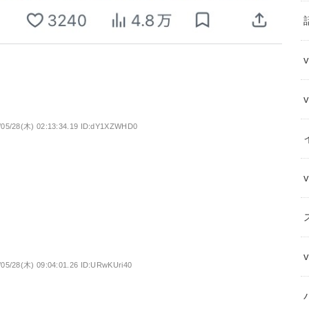
/05/28(木) 02:13:34.19 ID:dY1XZWHD0
/05/28(木) 09:04:01.26 ID:URwKUri40