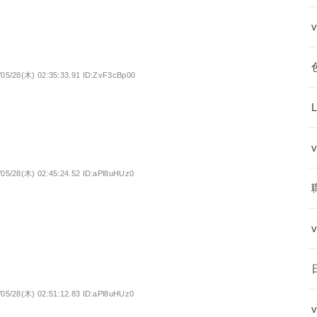
/05/28(木) 02:35:33.91 ID:ZvF3cBp00
/05/28(木) 02:45:24.52 ID:aPl8uHUz0
/05/28(木) 02:51:12.83 ID:aPl8uHUz0