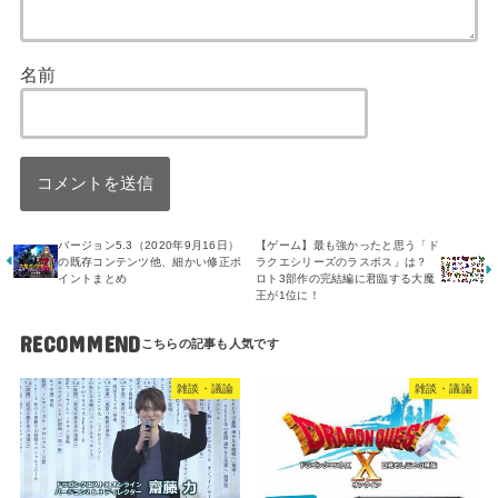
名前
バージョン5.3（2020年9月16日）
【ゲーム】最も強かったと思う「ド
の既存コンテンツ他、細かい修正ポ
ラクエシリーズのラスボス」は？
イントまとめ
ロト3部作の完結編に君臨する大魔
王が1位に！
RECOMMEND
雑談・議論
雑談・議論