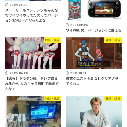
2024.08.22
ストーリーもコンテンツもみんな
でワイワイやってたのってバージ
ョン3がピークだったよな
2021.02.25
ワイWiiU民、バージョン6に震える
雑談・議論
雑談・議論
2019.10.31
2025.04.20
職業クエストもみなしクリアさせ
【悲報】ドラテン民「ドレア盗ま
てくれよ
れるから 人のキャラ無断で録画す
んな」
雑談・議論
雑談・議論