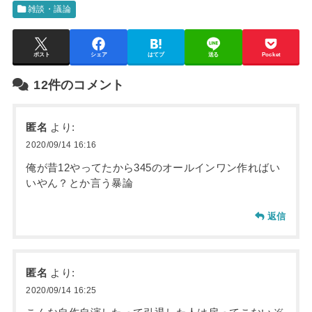
雑談・議論
ポスト
シェア
はてブ
送る
Pocket
12件のコメント
匿名
より:
2020/09/14 16:16
俺が昔12やってたから345のオールインワン作ればい
いやん？とか言う暴論
返信
匿名
より:
2020/09/14 16:25