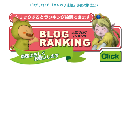
ﾌﾞﾛｸﾞﾗﾝｷﾝｸﾞ『エルおじ速報』現在の順位は？