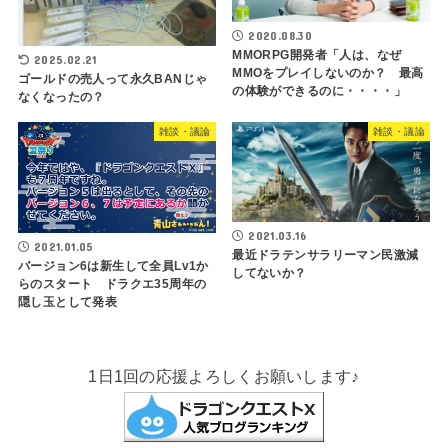
2020.08.30
MMORPG開発者「人は、なぜ
2025.02.21
MMOをプレイしないのか？ 最高
ゴールドの売人って永久BANじゃ
の体験ができるのに・・・・」
なくなったの？
雑談・議論
雑談・議論
2021.03.16
2021.01.05
最近ドラテンサラリーマン民激減
バージョン6は新生して全員Lv1か
してないか？
らのスタート ドラクエ35周年の
隠し玉として発表
1日1回の応援よろしくお願いします♪