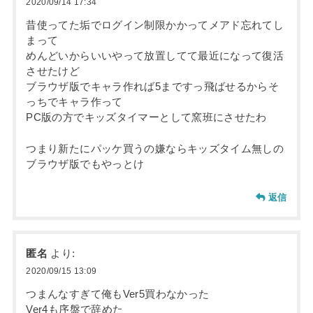
2020/09/14 17:34
昔使ってた垢でログイン制限かかってメアド忘れてし
まって
めんどいからいいやって放置してて最近になって復活
させたけど
ブラウザ版でキャラ作れば5まですっ飛ばせるからそ
っちでキャラ作って
PC版の方でキッズタイマーとして窯班にさせたわ
つまり新たにパッケ買うの嫌ならキッズタイム無しの
ブラウザ版でもやっとけ
返信
匿名
より:
2020/09/15 13:09
つまんなすぎて俺もVer5買わなかった
Ver4も序盤で辞めた