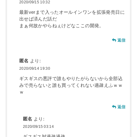
2020/09/15 10:32
最新verまで入ったオールインワンを拡張発売日に
出せば済んだ話だ
まぁ何故かやらねぇけどなここの開発。
返信
匿名
より:
2020/09/14 19:30
ギスギスの悪評で誰もやりたがらないから全部込
みで売らないと誰も買ってくれない過疎えふｗｗ
ｗ
返信
匿名
より:
2020/09/15 03:14
ギスギス対過疎過疎