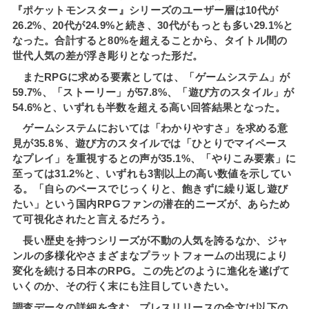
『ポケットモンスター』シリーズのユーザー層は10代が
26.2%、20代が24.9%と続き、30代がもっとも多い29.1%と
なった。合計すると80%を超えることから、タイトル間の
世代人気の差が浮き彫りとなった形だ。
またRPGに求める要素としては、「ゲームシステム」が
59.7%、「ストーリー」が57.8%、「遊び方のスタイル」が
54.6%と、いずれも半数を超える高い回答結果となった。
ゲームシステムにおいては「わかりやすさ」を求める意
見が35.8％、遊び方のスタイルでは「ひとりでマイペース
なプレイ」を重視するとの声が35.1%、「やりこみ要素」に
至っては31.2%と、いずれも3割以上の高い数値を示してい
る。「自らのペースでじっくりと、飽きずに繰り返し遊び
たい」という国内RPGファンの潜在的ニーズが、あらため
て可視化されたと言えるだろう。
長い歴史を持つシリーズが不動の人気を誇るなか、ジャ
ンルの多様化やさまざまなプラットフォームの出現により
変化を続ける日本のRPG。この先どのように進化を遂げて
いくのか、その行く末にも注目していきたい。
調査データの詳細を含む、プレスリリースの全文は以下の