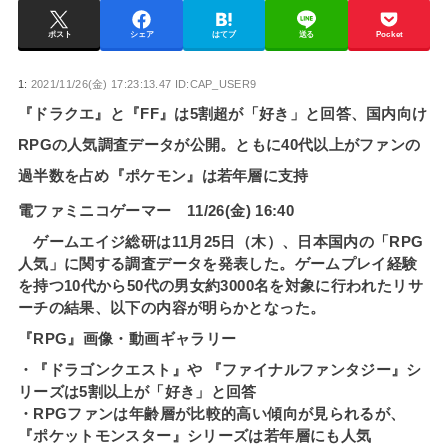
ポスト
シェア
はてブ
送る
Pocket
1:
2021/11/26(金) 17:23:13.47 ID:CAP_USER9
『ドラクエ』と『FF』は5割超が「好き」と回答、国内向け
RPGの人気調査データが公開。ともに40代以上がファンの
過半数を占め『ポケモン』は若年層に支持
電ファミニコゲーマー 11/26(金) 16:40
ゲームエイジ総研は11月25日（木）、日本国内の「RPG
人気」に関する調査データを発表した。ゲームプレイ経験
を持つ10代から50代の男女約3000名を対象に行われたリサ
ーチの結果、以下の内容が明らかとなった。
『RPG』画像・動画ギャラリー
・『ドラゴンクエスト』や 『ファイナルファンタジー』シ
リーズは5割以上が「好き」と回答
・RPGファンは年齢層が比較的高い傾向が見られるが、
『ポケットモンスター』シリーズは若年層にも人気