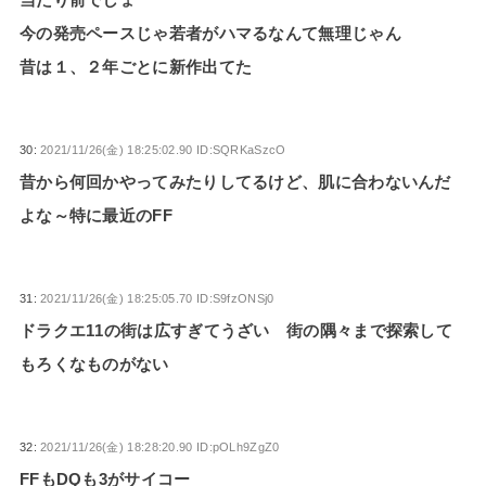
今の発売ペースじゃ若者がハマるなんて無理じゃん
昔は１、２年ごとに新作出てた
30:
2021/11/26(金) 18:25:02.90 ID:SQRKaSzcO
昔から何回かやってみたりしてるけど、肌に合わないんだ
よな～特に最近のFF
31:
2021/11/26(金) 18:25:05.70 ID:S9fzONSj0
ドラクエ11の街は広すぎてうざい 街の隅々まで探索して
もろくなものがない
32:
2021/11/26(金) 18:28:20.90 ID:pOLh9ZgZ0
FFもDQも3がサイコー