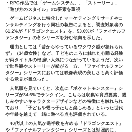
・RPG作品では「ゲームシステム」、「ストーリー」、
「遊び方のスタイル」の3要素を重視
ゲームビジネスに特化したマーケティングリサーチやコ
ンサルティングを行う同社の報告によると、調査対象者の
61.2%が『ドラゴンクエスト』を、53.0%が『ファイナルフ
ァンタジー』の各シリーズを好む傾向を示した。
理由としては「昔からやっているワクワク感が忘れられ
ず」（34歳女性）など、子どものころに触れた心踊る経験
が両タイトルの根強い人気につながっているようだ。次い
で世界観やストーリーが挙がる一方、『ファイナルファン
タジー』シリーズにおいては映像表現の美しさも高く評価
する意見が目立った。
人気順を見ていくと、次点に『ポケットモンスター』シ
リーズが34.6%でランクイン。こちらは収集や育成要素、親
しみやすいキャラクターデザインなどの特徴にも触れられ
ており、「子どもや甥っ子たちと楽しめる」といった世代
や年齢を越えて一緒に遊べる点も評価されている。
40代以上の人気が過半数を占める『ドラゴンクエスト』
や『ファイナルファンタジー』シリーズとは対照的に、