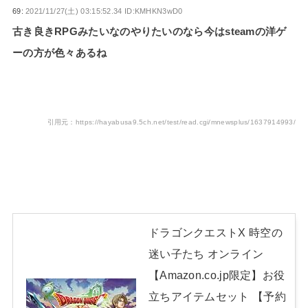
69:
2021/11/27(土) 03:15:52.34 ID:KMHKN3wD0
古き良きRPGみたいなのやりたいのなら今はsteamの洋ゲ
ーの方が色々あるね
引用元：https://hayabusa9.5ch.net/test/read.cgi/mnewsplus/1637914993/
ドラゴンクエストX 時空の
迷い子たち オンライン
【Amazon.co.jp限定】お役
立ちアイテムセット 【予約