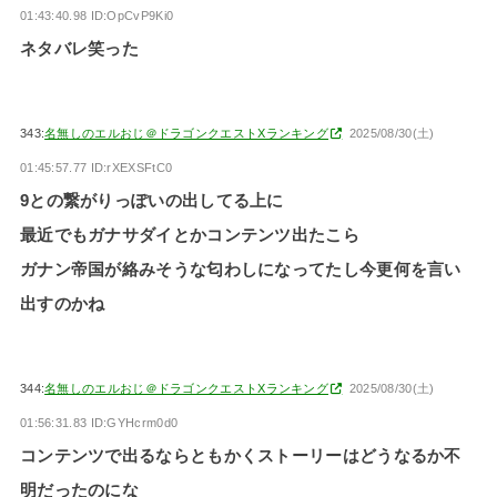
01:43:40.98 ID:OpCvP9Ki0
ネタバレ笑った
343:
名無しのエルおじ＠ドラゴンクエストXランキング
2025/08/30(土)
01:45:57.77 ID:rXEXSFtC0
9との繋がりっぽいの出してる上に
最近でもガナサダイとかコンテンツ出たこら
ガナン帝国が絡みそうな匂わしになってたし今更何を言い
出すのかね
344:
名無しのエルおじ＠ドラゴンクエストXランキング
2025/08/30(土)
01:56:31.83 ID:GYHcrm0d0
コンテンツで出るならともかくストーリーはどうなるか不
明だったのにな