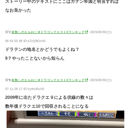
ストーリー中のテキストにここはガナン帝国と明言すれば
なお良かった
372:
名無しのエルおじ＠ドラゴンクエストXランキング
2025/08/30(土)
06:43:55.98 ID:eZrQBOxh0
ドラテンの地名とかどうでもよくね？
9？やったことないから知らん
379:
名無しのエルおじ＠ドラゴンクエストXランキング
2025/08/30(土)
07:11:28.17 ID:VythnRoV0
2009年に出たドラクエ９による伏線の数々は
数年後ドラクエ10で回収されることになる