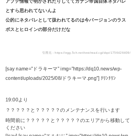
アプデ情報で明かされたりしててガナン帝国自体ネタバレ
とすら思われてないんよ
公的にネタバレとして扱われてるのは今バージョンのラス
ボスとヒロインの部分だけだな
引用元：https://egg.5ch.net/test/read.cgi/dqo/1756426409/
[say name=”ドラキーマ” img=”https://dq10.news/wp-
content/uploads/2025/08/ドラキーマ.png”] ﾁﾘﾝﾁﾘﾝ
19:00より
？？？？？と？？？？？のメンテナンスを行います
時間前に？？？？？と？？？？？のエリアから移動して
ください
[/say] [say name=”エルおじ” img=”https://dq10.news/wp-