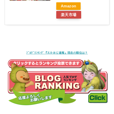
Amazon
楽天市場
ﾌﾞﾛｸﾞﾗﾝｷﾝｸﾞ『エルおじ速報』現在の順位は？