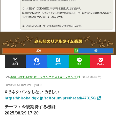
ポスト
シェア
はてブ
送る
Pocket
325:
名無しのエルおじ＠ドラゴンクエストXランキング
2025/08/30(土)
00:48:28.54 ID:z7W3uywE0
Xでネタバレをしないでほしい
https://hiroba.dqx.jp/sc/forum/prethread/473156/
テーマ：今後期待する機能
2025/08/29 17:20