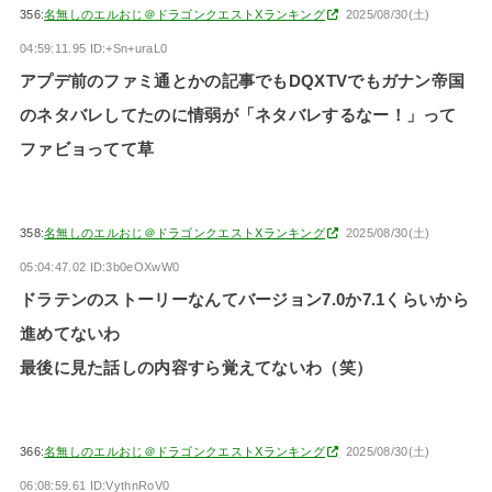
356:
名無しのエルおじ＠ドラゴンクエストXランキング
2025/08/30(土)
04:59:11.95 ID:+Sn+uraL0
アプデ前のファミ通とかの記事でもDQXTVでもガナン帝国
のネタバレしてたのに情弱が「ネタバレするなー！」って
ファビョってて草
358:
名無しのエルおじ＠ドラゴンクエストXランキング
2025/08/30(土)
05:04:47.02 ID:3b0eOXwW0
ドラテンのストーリーなんてバージョン7.0か7.1くらいから
進めてないわ
最後に見た話しの内容すら覚えてないわ（笑）
366:
名無しのエルおじ＠ドラゴンクエストXランキング
2025/08/30(土)
06:08:59.61 ID:VythnRoV0