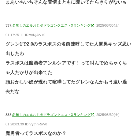
まあいちいちそんな苦情まともに聞いてたらきりがないｗ
337:
名無しのエルおじ＠ドラゴンクエストXランキング
2025/08/30(土)
01:17:25.11 ID:w/NjAfv+0
グレン1で2.0のラスボスの名前連呼してた人間男キッズ思い
出したわ
ラスボスは魔勇者アンルシアです！って叫んでめちゃくち
ゃ人だかりが出来てた
頭おかしい奴が現れて喧嘩してたグレンなんかもう遠い過
去だな
338:
名無しのエルおじ＠ドラゴンクエストXランキング
2025/08/30(土)
01:20:03.39 ID:VythnRoV0
魔勇者ってラスボスなのか？