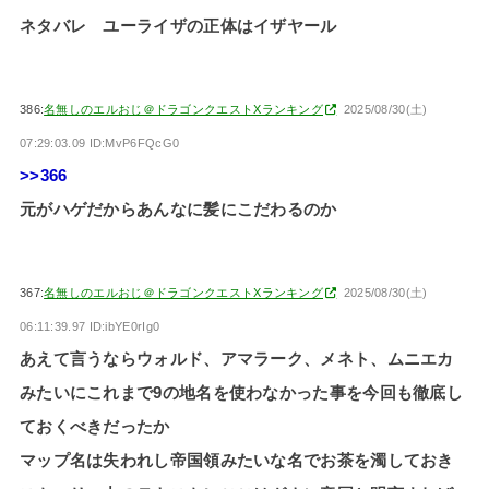
ネタバレ ユーライザの正体はイザヤール
386:
名無しのエルおじ＠ドラゴンクエストXランキング
2025/08/30(土)
07:29:03.09 ID:MvP6FQcG0
>>366
元がハゲだからあんなに髪にこだわるのか
367:
名無しのエルおじ＠ドラゴンクエストXランキング
2025/08/30(土)
06:11:39.97 ID:ibYE0rIg0
あえて言うならウォルド、アマラーク、メネト、ムニエカ
みたいにこれまで9の地名を使わなかった事を今回も徹底し
ておくべきだったか
マップ名は失われし帝国領みたいな名でお茶を濁しておき