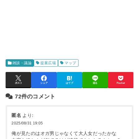
雑談・議論
提案広場
マップ
ポスト
シェア
はてブ
送る
Pocket
72件のコメント
匿名
より:
2025/08/31 19:05
俺が見たのはオガ男じゃなくて大人女だったかな