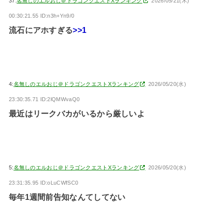
37:
名無しのエルおじ＠ドラゴンクエストXランキング
2026/05/21(木)
00:30:21.55 ID:n3h+Yn9/0
流石にアホすぎる
>>1
4:
名無しのエルおじ＠ドラゴンクエストXランキング
2026/05/20(水)
23:30:35.71 ID:2lQMWvaQ0
最近はリークバカがいるから厳しいよ
5:
名無しのエルおじ＠ドラゴンクエストXランキング
2026/05/20(水)
23:31:35.95 ID:oLuCWfSC0
毎年1週間前告知なんてしてない