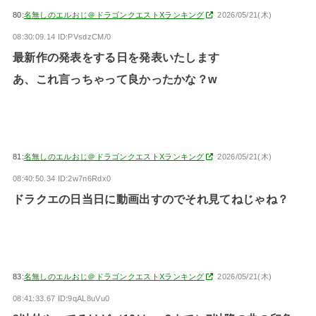
80:
名無しのエルおじ＠ドラゴンクエストXランキング
2026/05/21(木)
08:30:09.14 ID:PVsdzCM/0
最新作の発表をする日を発表いたします
あ、これ言っちゃって良かったかな？w
81:
名無しのエルおじ＠ドラゴンクエストXランキング
2026/05/21(木)
08:40:50.34 ID:2w7n6Rdx0
ドラクエの日当日に動画出すのでそれ見てねじゃね？
83:
名無しのエルおじ＠ドラゴンクエストXランキング
2026/05/21(木)
08:41:33.67 ID:9qAL8uVu0