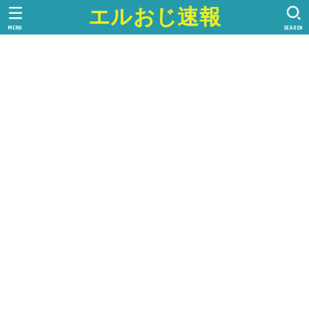
エルおじ速報
MENU
SEARCH