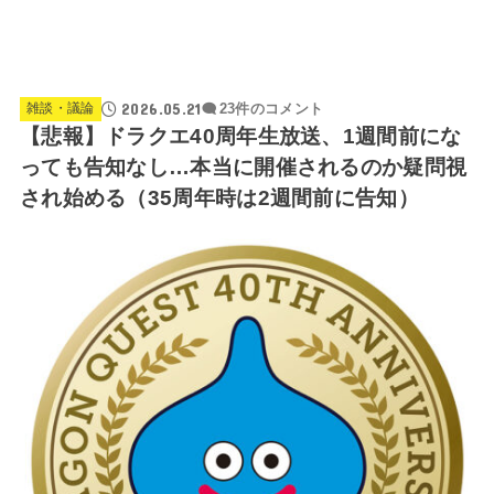
2026.05.21
雑談・議論
23件のコメント
【悲報】ドラクエ40周年生放送、1週間前にな
っても告知なし…本当に開催されるのか疑問視
され始める（35周年時は2週間前に告知）