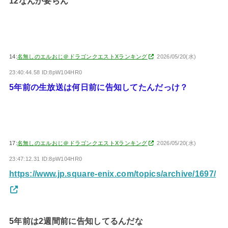
12なんか要らん
14:
名無しのエルおじ＠ドラゴンクエストXランキング
2026/05/20(水)
23:40:44.58 ID:8pW104HR0
5年前の生放送は何日前に告知してたんだっけ？
17:
名無しのエルおじ＠ドラゴンクエストXランキング
2026/05/20(水)
23:47:12.31 ID:8pW104HR0
https://www.jp.square-enix.com/topics/archive/1697/
5年前は2週間前に告知してるんだな