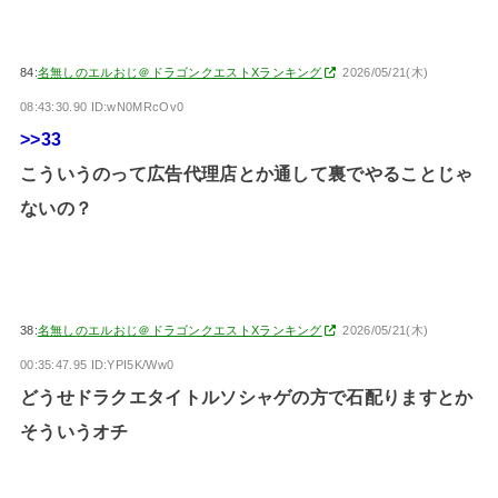
84:
名無しのエルおじ＠ドラゴンクエストXランキング
2026/05/21(木)
08:43:30.90 ID:wN0MRcOv0
>>33
こういうのって広告代理店とか通して裏でやることじゃ
ないの？
38:
名無しのエルおじ＠ドラゴンクエストXランキング
2026/05/21(木)
00:35:47.95 ID:YPI5K/Ww0
どうせドラクエタイトルソシャゲの方で石配りますとか
そういうオチ