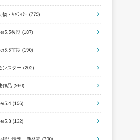
人物・ｷｬﾗｸﾀｰ
(779)
ver5.5後期
(187)
ver5.5前期
(190)
モンスター
(202)
他作品
(960)
ver5.4
(196)
ver5.3
(132)
お得な情報・新発売
(300)