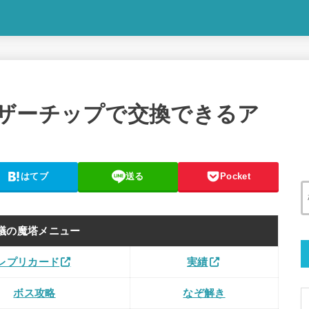
ザーチップで交換できるア
はてブ
送る
Pocket
議の魔塔メニュー
レプリカード
実績
ボス攻略
なぞ解き