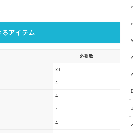
v
きるアイテム
必要数
24
4
4
4
4