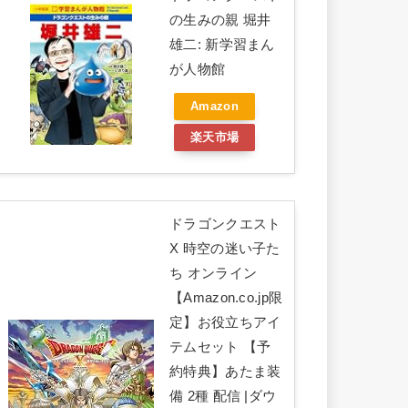
の生みの親 堀井
雄二: 新学習まん
が人物館
Amazon
楽天市場
ドラゴンクエスト
X 時空の迷い子た
ち オンライン
【Amazon.co.jp限
定】お役立ちアイ
テムセット 【予
約特典】あたま装
備 2種 配信 |ダウ