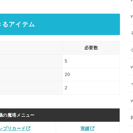
きるアイテム
必要数
5
20
2
議の魔塔メニュー
レプリカード
実績