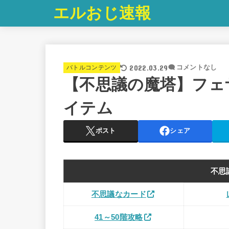
エルおじ速報
2022.03.29
バトルコンテンツ
コメントなし
【不思議の魔塔】フェ
イテム
ポスト
シェア
不思
不思議なカード
41～50階攻略